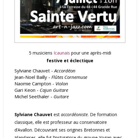
5 musiciens
Icaunais
pour une après-midi
festive et éclectique
Sylviane Chauvet -
Accordéon
Jean-Noel Bailly -
Flûtes Cornemuse
Naomie Campton -
Violon
Gari Keon -
Cajun Guitare
Michel Seethaler -
Guitare
Sylviane Chauvet
est
accordéoniste
. De formation
classique, elle est professeur au conservatoire
d’Avallon. Découvrant ses origines Bretonnes et
Irlandaises, elle fut l’instigatrice du groupe Yogan avec