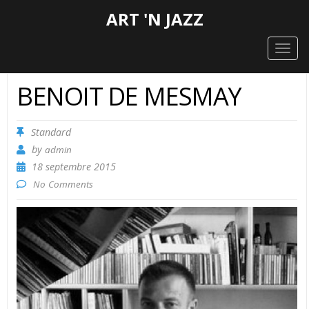
ART 'N JAZZ
Togg
navig
BENOIT DE MESMAY
Standard
by
admin
18 septembre 2015
No Comments