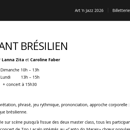
Art ‘n Jazz 2026
Billetterie
ANT BRÉSILIEN
r
Lanna Zita
et
Caroline Faber
Dimanche 10h – 13h
Lundi
13h – 15h
+ concert à 15h30
prétation, phrasé, jeu rythmique, prononciation, approche corporelle :
ue brésilienne.
 sur scène puisqu’à l’issue des deux master class, tous les participa
du concert de Trio Lacalo intégrés au «Canto do Marais» chœur populai