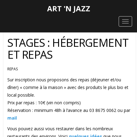
ART 'N JAZZ
Togg
navig
STAGES : HÉBERGEMENT
ET REPAS
REPAS
Sur inscription nous proposons des repas (déjeuner et/ou
dîner) « comme à la maison » avec des produits le plus bio et
local possible.
Prix par repas : 10€ (vin non compris)
Réservation : minimum 48h à l’avance au 03 8675 0062 ou par
mail
Vous pouvez aussi vous restaurer dans les nombreux
restaurants des environs. Voici
quelques idées
que nous