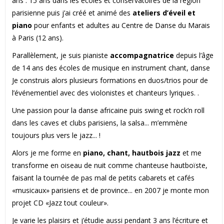
ans : 15 ans dans les écoles et conservatoires de la région
parisienne puis j’ai créé et animé des
ateliers d’éveil et
piano
pour enfants et adultes au Centre de Danse du Marais
à Paris (12 ans).
Parallèlement, je suis pianiste
accompagnatrice
depuis l’âge
de 14 ans des écoles de musique en instrument chant, danse
Je construis alors plusieurs formations en duos/trios pour de
l’événementiel avec des violonistes et chanteurs lyriques. .
Une passion pour la danse africaine puis swing et rock’n roll
dans les caves et clubs parisiens, la salsa... m’emmène
toujours plus vers le jazz... !
Alors je me forme en
piano, chant, hautbois jazz
et me
transforme en oiseau de nuit comme chanteuse hautboïste,
faisant la tournée de pas mal de petits cabarets et cafés
«musicaux» parisiens et de province... en 2007 je monte mon
projet CD «Jazz tout couleur».
Je varie les plaisirs et j’étudie aussi pendant 3 ans l’écriture et