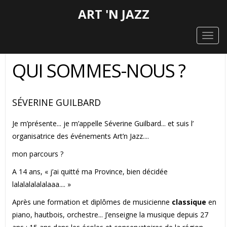
ART 'N JAZZ
Toggl
QUI SOMMES-NOUS ?
SÉVERINE GUILBARD
Je m’présente... je m’appelle Séverine Guilbard... et suis l’
organisatrice des événements Art’n Jazz....
mon parcours ?
A 14 ans, « j’ai quitté ma Province, bien décidée
lalalalalalalaaa.... »
Après une formation et diplômes de musicienne
classique
en
piano, hautbois, orchestre... J’enseigne la musique depuis 27