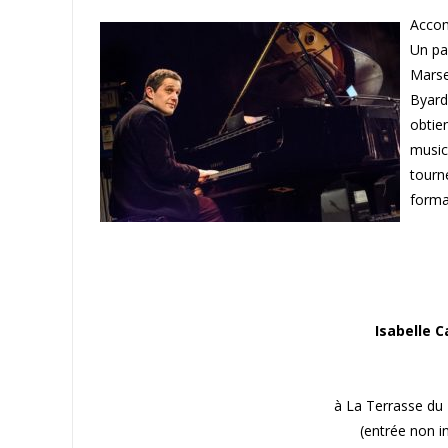
Acco
Un pa
Marsei
Byard
obtien
musici
tourne
forma
Isabelle C
à La Terrasse du 
(entrée non i