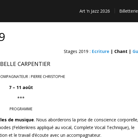
Art ‘n Jazz 2026
Billetterie
9
Stages 2019 :
Ecriture
| Chant |
Gu
ABELLE CARPENTIER
COMPAGNATEUR : PIERRE CHRISTOPHE
7 – 11 août
***
PROGRAMME
les de musique
. Nous aborderons la prise de conscience corporelle,
thodes (Feldenkreis appliqué au vocal, Complete Vocal Technique), le
sation et le travail d’écoute avec un accompagnateur.