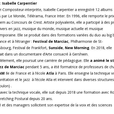
:
Isabelle Carpentier
r-Compositeur-interprète, Isabelle Carpentier a enregistré 12 albums
s par Le Monde, Télérama, France Inter. En 1996, elle remporte le pri
em au Concours de Crest. Artiste polyvalente, elle a participé à des p
divers en jazz, musique du monde, musique actuelle et musique
mporaine. Elle se produit dans des formations variées du duo au big 
nce et à l’étranger :
Festival de Marciac
, Philharmonie de St-
sbourg, Festival de Frankfort,
Sunside
,
New Morning
. En 2018, elle
ait dans un documentaire d’Arte consacré à Gershwin.
lèlement, elle poursuit une carrière de pédagogue. Elle
a animé le s
zz de Marciac
pendant 5 ans, a été formatrice de professeurs de ch
AM
Ile de France et à l’école
Atla
à Paris. Elle enseigne la technique v
rprétation et le jazz à l’école Atla et intervient dans diverses structures
oulon) .
avec la technique vocale, elle suit depuis 2018 une formation avec R
tretching Postural depuis 20 ans.
 et des managers sollicitent son expertise de la voix et des sciences