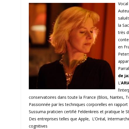
Vocal 
Auteu
salué
la Sac
très 
conte
en Fra
Peter
appar
Parral
de ja
L’
ARI
l’inte
conservatoires dans toute la France (Blois, Nantes, T
Passionnée par les techniques corporelles en rapport 
Sussuma praticien certifié Feldenkreis et pratique le S
Des entreprises telles que Apple, L’Oréal, Intermarché
cognitives