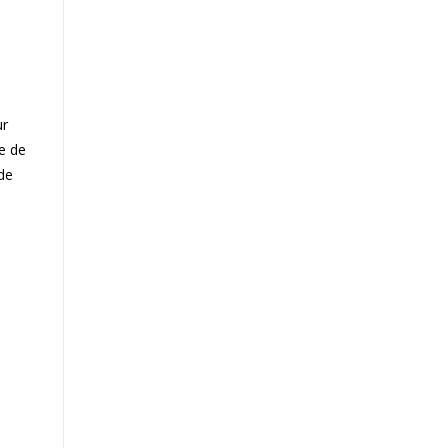
l
ur
e de
nde