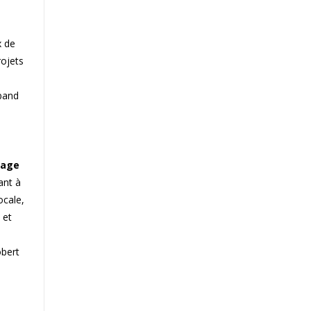
x de
rojets
band
tage
ant à
ocale,
 et
obert