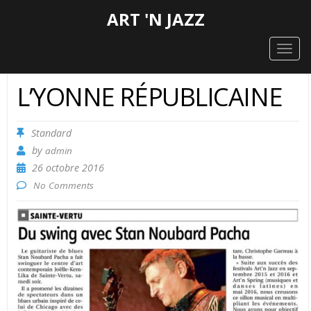
ART 'N JAZZ
Togg
navig
L’YONNE RÉPUBLICAINE
Standard
by
admin
26 octobre 2016
No Comments