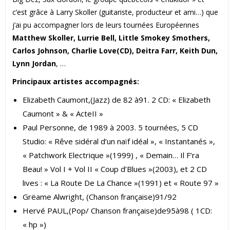
c’est grâce à Larry Skoller (guitariste, producteur et ami…) que
j’ai pu accompagner lors de leurs tournées Européennes
Matthew Skoller, Lurrie Bell, Little Smokey Smothers,
Carlos Johnson, Charlie Love(CD), Deitra Farr, Keith Dun,
Lynn Jordan
, …
Principaux artistes accompagnés:
Elizabeth Caumont,(Jazz) de 82 à91. 2 CD: « Elizabeth
Caumont » & « ActeII »
Paul Personne, de 1989 à 2003. 5 tournées, 5 CD
Studio: « Rêve sidéral d’un naïf idéal », « Instantanés »,
« Patchwork Electrique »(1999) , « Demain… Il F’ra
Beau! » Vol I + Vol II « Coup d’Blues »(2003), et 2 CD
lives : « La Route De La Chance »(1991) et « Route 97 »
Grëame Alwright, (Chanson française)91/92
Hervé PAUL,(Pop/ Chanson française)de95à98 ( 1CD:
« hp »)