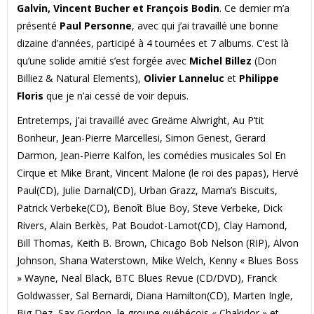
Galvin, Vincent Bucher et François Bodin
. Ce dernier m’a
présenté
Paul Personne
, avec qui j’ai travaillé une bonne
dizaine d’années, participé à 4 tournées et 7 albums. C’est là
qu’une solide amitié s’est forgée avec
Michel Billez
(Don
Billiez & Natural Elements),
Olivier Lanneluc
et
Philippe
Floris
que je n’ai cessé de voir depuis.
Entretemps, j’ai travaillé avec Greäme Alwright, Au P’tit
Bonheur, Jean-Pierre Marcellesi, Simon Genest, Gerard
Darmon, Jean-Pierre Kalfon, les comédies musicales Sol En
Cirque et Mike Brant, Vincent Malone (le roi des papas), Hervé
Paul(CD), Julie Darnal(CD), Urban Grazz, Mama’s Biscuits,
Patrick Verbeke(CD), Benoît Blue Boy, Steve Verbeke, Dick
Rivers, Alain Berkès, Pat Boudot-Lamot(CD), Clay Hamond,
Bill Thomas, Keith B. Brown, Chicago Bob Nelson (RIP), Alvon
Johnson, Shana Waterstown, Mike Welch, Kenny « Blues Boss
» Wayne, Neal Black, BTC Blues Revue (CD/DVD), Franck
Goldwasser, Sal Bernardi, Diana Hamilton(CD), Marten Ingle,
Big Dez, Sax Gordon, le groupe québécois « Chakidor » et