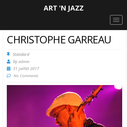
ART 'N JAZZ
Togg
navig
CHRISTOPHE GARREAU
Standard
by
admin
31 juillet 2017
No Comments